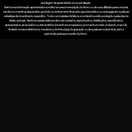
reciclagem de aprendizado e nova avaliação.
Nenhuma informação apresentada constitui uma recomendação da Atom ou de suas afiliadas para comprar,
vender ou manter qualquer ativo, produto ou instrumento financeiro aqui discutidos ou se engajar em qualquer
estratégia de investimento específico. Todos os materiais didáticos e conteúdos estão protegidos pelas leis de
direito autorais. Nenhuma parte deles podem ser copiados, reproduzidos, distribuídos, republicados,
apresentados, anunciados ou transmitidos de nenhuma maneira ou por nenhum meio, incluindo, mas não
limitado a meios eletrônicos, mecânicos, de fotocópia, de gravação ou de qualquer outra índole, sem a
permissão prévia por escrito da Atom.