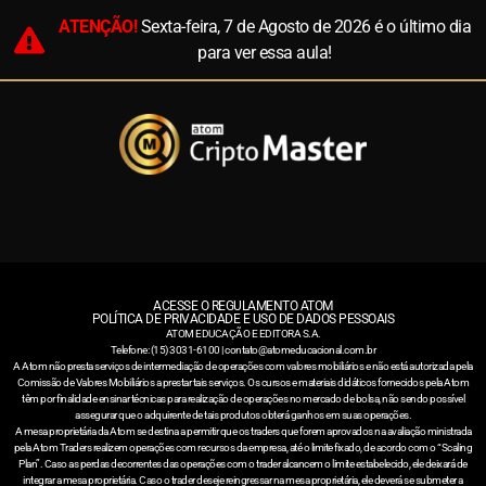
ATENÇÃO!
Sexta-feira, 7 de Agosto de 2026
é o último dia
para ver essa aula!
ACESSE O REGULAMENTO ATOM
POLÍTICA DE PRIVACIDADE E USO DE DADOS PESSOAIS
ATOM EDUCAÇÃO E EDITORA S.A.
Telefone: (15) 3031-6100 |
contato@atomeducacional.com.br
A Atom não presta serviços de intermediação de operações com valores mobiliários e não está autorizada pela
Comissão de Valores Mobiliários a prestar tais serviços. Os cursos e materiais didáticos fornecidos pela Atom
têm por finalidade ensinar técnicas para realização de operações no mercado de bolsa, não sendo possível
assegurar que o adquirente de tais produtos obterá ganhos em suas operações.
A mesa proprietária da Atom se destina a permitir que os traders que forem aprovados na avaliação ministrada
pela Atom Traders realizem operações com recursos da empresa, até o limite fixado, de acordo com o “Scaling
Plan”. Caso as perdas decorrentes das operações com o trader alcancem o limite estabelecido, ele deixará de
integrar a mesa proprietária. Caso o trader deseje reingressar na mesa proprietária, ele deverá se submeter a