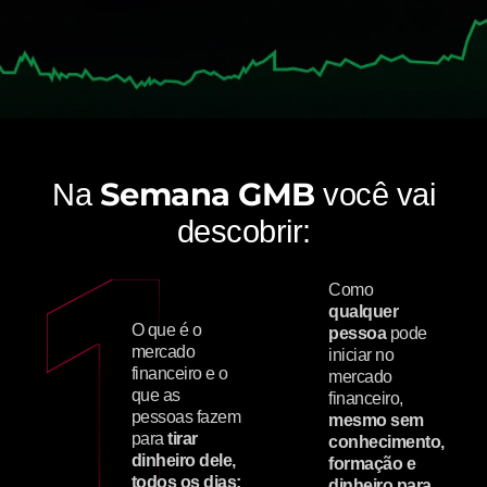
Semana GMB
Na
você vai
descobrir:
Como
qualquer
O que é o
pessoa
pode
mercado
iniciar no
financeiro e o
mercado
que as
financeiro,
pessoas fazem
mesmo sem
para
tirar
conhecimento,
dinheiro dele,
formação e
todos os dias;
dinheiro para