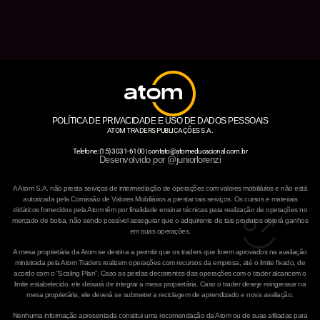
POLÍTICA DE PRIVACIDADE E USO DE DADOS PESSOAIS
ATOM TRADERS PUBLICAÇÕES S.A.
Telefone: (15) 3031-6100 |
contato@atomeducacional.com.br
Desenvolvido por @juniorlorenzi
A Atom S.A. não presta serviços de intermediação de operações com valores mobiliários e não está
autorizada pela Comissão de Valores Mobiliários a prestar tais serviços. Os cursos e materiais
didáticos fornecidos pela Atom têm por finalidade ensinar técnicas para realização de operações no
mercado de bolsa, não sendo possível assegurar que o adquirente de tais produtos obterá ganhos
em suas operações.
A mesa proprietária da Atom se destina a permitir que os traders que forem aprovados na avaliação
ministrada pela Atom Traders realizem operações com recursos da empresa, até o limite fixado, de
acordo com o “Scaling Plan”. Caso as perdas decorrentes das operações com o trader alcancem o
limite estabelecido, ele deixará de integrar a mesa proprietária. Caso o trader deseje reingressar na
mesa proprietária, ele deverá se submeter a reciclagem de aprendizado e nova avaliação.
Nenhuma informação apresentada constitui uma recomendação da Atom ou de suas afiliadas para