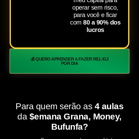
meu capital para
operar sem risco,
para você e ficar
com
80 a 90% dos
lucros
💰 QUERO APRENDER A FAZER R$1.412
POR DIA
Para quem serão as
4 aulas
da
$emana Grana, Money,
Bufunfa?