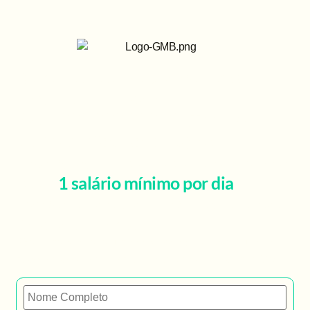
Diariamente a bolsa de valores
movimenta mais de
R$34.000.000.000,00
(Trinta e
e eu
quatro bilhões de reais)
desenvolvi um plano prático capaz de
gerar
1 salário mínimo por dia
,
aproveitando cada movimentação da
Bolsa de Valores.
São milhões de oportunidades por dia e se você quer ter
acesso a esse plano prático, inscreva-se na Semana GMB.