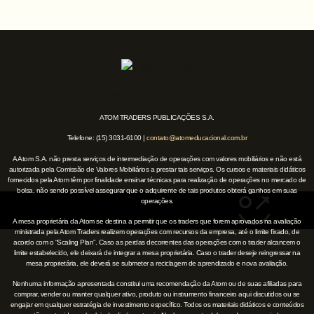
POLÍTICA DE PRIVACIDADE E USO DE DADOS PESSOAIS
ATOM TRADERS PUBLICAÇÕES S.A.
Telefone: (15) 3031-6100 |
contato@atomeducacional.com.br
A Atom S.A. não presta serviços de intermediação de operações com valores mobiliários e não está
autorizada pela Comissão de Valores Mobiliários a prestar tais serviços. Os cursos e materiais didáticos
fornecidos pela Atom têm por finalidade ensinar técnicas para realização de operações no mercado de
bolsa, não sendo possível assegurar que o adquirente de tais produtos obterá ganhos em suas
operações.
A mesa proprietária da Atom se destina a permitir que os traders que forem aprovados na avaliação
ministrada pela Atom Traders realizem operações com recursos da empresa, até o limite fixado, de
acordo com o “Scaling Plan”. Caso as perdas decorrentes das operações com o trader alcancem o
limite estabelecido, ele deixará de integrar a mesa proprietária. Caso o trader deseje reingressar na
mesa proprietária, ele deverá se submeter a reciclagem de aprendizado e nova avaliação.
Nenhuma informação apresentada constitui uma recomendação da Atom ou de suas afiliadas para
comprar, vender ou manter qualquer ativo, produto ou instrumento financeiro aqui discutidos ou se
engajar em qualquer estratégia de investimento específico. Todos os materiais didáticos e conteúdos