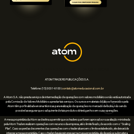
POLÍTICA DE PRIVACIDADE E USO DE DADOS PESSOAIS
ATOM TRADERS PUBLICAÇÕES S.A.
Telefone: (15) 3031-6100 |
contato@atomeducacional.com.br
A Atom S.A. não presta serviços de intermediação de operações com valores mobiliários e não está autorizada
pela Comissão de Valores Mobiliários a prestar tais serviços. Os cursos e materiais didáticos fornecidos pela
Atom têm por finalidade ensinar técnicas para realização de operações no mercado de bolsa, não sendo
possível assegurar que o adquirente de tais produtos obterá ganhos em suas operações.
A mesa proprietária da Atom se destina a permitir que os traders que forem aprovados na avaliação ministrada
pela Atom Traders realizem operações com recursos da empresa, até o limite fixado, de acordo com o “Scaling
Plan”. Caso as perdas decorrentes das operações com o trader alcancem o limite estabelecido, ele deixará de
integrar a mesa proprietária. Caso o trader deseje reingressar na mesa proprietária, ele deverá se submeter a